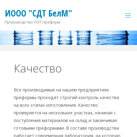
И
О
О
О
"
С
Д
Т
Б
е
л
М
"
Производство ПЭТ преформ
Качество
Все производимые на нашем предприятиях
преформы проходят строгий контроль качества
на всех этапах изготовления. Качество
проверяется на нескольких участках, начиная с
поступления материалов на склад и заканчивая
готовыми преформами. В составе производства
работает современная лаборатория, на которую